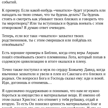
событий.
К примеру. Если какой-нибудь «чикатило» будет угрожать или
нападать на твою семью, что ты будешь делать? Ты будешь
стоять и смотреть как убивают твоих близких и говорить что
ты миротворец? Или ты вступишься и будешь воевать с этим
отморозком? Я думаю ответ очевиден.
Теперь, если все таки «чикатило» захватил твоих
родственников, ты с этим смиришься или пойдёшь их
отвоёвывать?
Есть хорошие примеры в Библии, когда отец веры Авраам
пошёл отвоёвывать своего племянника Лота, который попав в
содомскую цивилизацию в итоге оказался в плену.
Точно также поступил и муж по сердцу Божьему Давид, когда
язычники захватили и увели в плен из Сакелага его близких и
родных. Он вопросил Бога и Господь сказал ему: иди и воюй.
Иди, догонишь и отнимешь…
Я однозначно поддерживаю и понимаю, что нам не нужно
бороться за имущество и материальные вещи. И именно об
этом сказал Христос: кто отнимет у тебя рубашку, отдай и
вторую. То есть Он понизил ценность материальных благ и