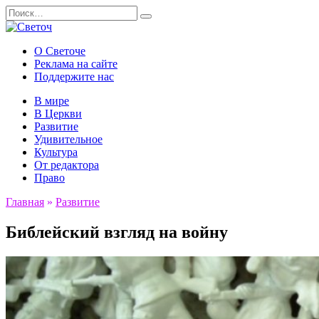
Перейти
Search
к
for:
содержанию
О Светоче
Реклама на сайте
Поддержите нас
В мире
В Церкви
Развитие
Удивительное
Культура
От редактора
Право
Главная
»
Развитие
Библейский взгляд на войну