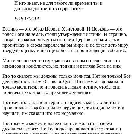
И кто знает, не для такого ли времени ты и
достигла достоинства царского?»
Есф 4:13-14
Есфирь — это образ Церкви Христовой. И Церковь — это
голос Бога на земле, столп утверждения истины. И страшно,
когда в сложные моменты истории Церковь спряталась в
пропитках, в своём параллельном мире, и не хочет дать миру
твёрдую оценку и позицию Бога на происходящие события.
Мир и человечество нуждаются в ясном определении тех
кризисов и конфликтов, их причин и взгляда Бога на них.
Кто-то скажет: мы должны только молится. Нет не только! Бог
действует в тандеме Слова и Духа. Поэтому мы должны не
только молиться, но и говорить людям истину, чтобы они
понимали как и за что правильно молиться.
Потому что зайдя в интернет и видя как массы христиан
проклинают людей и других верующих, ты видишь: их так
научили, им сказали что это нормально.
Поэтому мы можем и далее сидеть и молчать в своём
духовном экстазе. Но Господь спрашивает нас со страниц