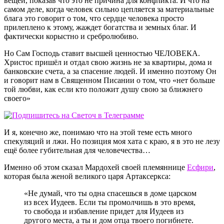
вещей, показав что это не причина для конфликта. И что на
самом деле, когда человек сильно цепляется за материальные
блага это говорит о том, что сердце человека просто
прилеплено к этому, жаждет богатства и земных благ. И
фактически корыстно и сребролюбиво.
Но Сам Господь ставит высшей ценностью ЧЕЛОВЕКА.
Христос пришёл и отдал свою жизнь не за квартиры, дома и
банковские счета, а за спасение людей. И именно поэтому Он
и говорит нам в Священном Писании о том, что «нет больше
той любви, как если кто положит душу свою за ближнего
своего»
И я, конечно же, понимаю что на этой теме есть много
спекуляций и лжи. Но позиция моя хата с краю, я в это не лезу
ещё более губительная для человечества…
Именно об этом сказал Мардохей своей племяннице
Есфири
,
которая была женой великого царя Артаксеркса:
«Не думай, что ты одна спасешься в доме царском
из всех Иудеев. Если ты промолчишь в это время,
то свобода и избавление придет для Иудеев из
другого места, а ты и дом отца твоего погибнете.