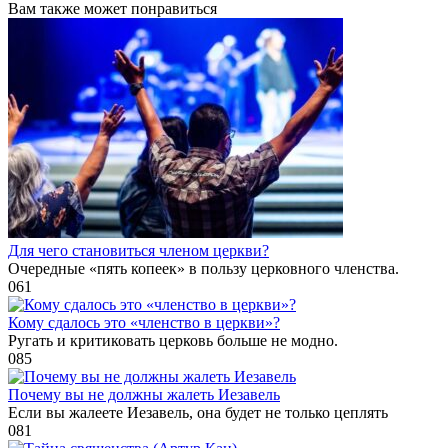
Вам также может понравиться
Для чего становиться членом церкви?
Очередные «пять копеек» в пользу церковного членства.
0
61
Кому сдалось это «членство в церкви»?
Ругать и критиковать церковь больше не модно.
0
85
Почему вы не должны жалеть Иезавель
Если вы жалеете Иезавель, она будет не только цеплять
0
81