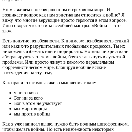
Но мы живем в несовершенном и греховном мире. И
возникает вопрос как нам христианам относится к войне? Я
вижу, что многие верующие просто теряются в этом вопросе.
Или говорят что-то типа всеобщей мантры: «Война — это
зло».
Есть понятие неизбежности. К примеру: неизбежность стихий
или каких-то разрушительных глобальных процессов. Ты их
не можешь избежать или игнорировать. Но многие христиане
абстрагируются от темы войны, боятся заглянуть в суть этой
проблемы. Или просто живут в каком-то параллельном
сюрреалистическом мире, блокируя вообще всякие
рассуждения на эту тему.
Как правило штампы такого мышления такие:
я ни за кого
Бог ни за кого
Бог в этом не участвует
мы миротворцы
мы против войны
Как я уже написал выше, нужно быть полным шизофреником,
чтобы желать войны. Но есть неизбежность некоторых