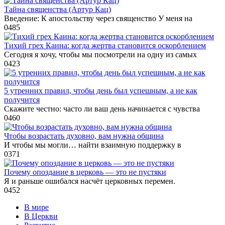
Тайна священства (Артур Кац)
Введение: К апостольству через священство У меня на
0
485
Тихий грех Каина: когда жертва становится оскорблением
Сегодня я хочу, чтобы мы посмотрели на одну из самых
0
423
5 утренних правил, чтобы день был успешным, а не как
получится
Скажите честно: часто ли ваш день начинается с чувства
0
460
Чтобы возрастать духовно, вам нужна община
И чтобы мы могли… найти взаимную поддержку в
0
371
Почему опоздание в церковь — это не пустяки
Я и раньше ошибался насчёт церковных перемен.
0
452
В мире
В Церкви