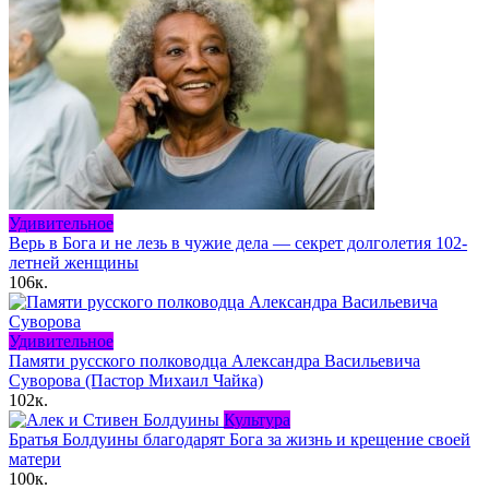
Удивительное
Верь в Бога и не лезь в чужие дела — секрет долголетия 102-
летней женщины
106к.
Удивительное
Памяти русского полководца Александра Васильевича
Суворова (Пастор Михаил Чайка)
102к.
Культура
Братья Болдуины благодарят Бога за жизнь и крещение своей
матери
100к.