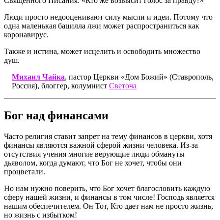
Священного Писания: «Кто же возвысит голос за правду?»
Люди просто недооценивают силу мысли и идеи. Потому что
одна маленькая бацилла лжи может распространиться как
коронавирус.
Также и истина, может исцелить и освободить множество
душ.
Михаил Чайка
, пастор Церкви «Дом Божий» (Ставрополь,
Россия), блоггер, колумнист
Светоча
Бог над финансами
Часто религия ставит запрет на тему финансов в церкви, хотя
финансы являются важной сферой жизни человека. Из-за
отсутствия учения многие верующие люди обмануты
дьяволом, когда думают, что Бог не хочет, чтобы они
процветали.
Но нам нужно поверить, что Бог хочет благословить каждую
сферу нашей жизни, и финансы в том числе! Господь является
нашим обеспечителем. Он Тот, Кто дает нам не просто жизнь,
но жизнь с избытком!