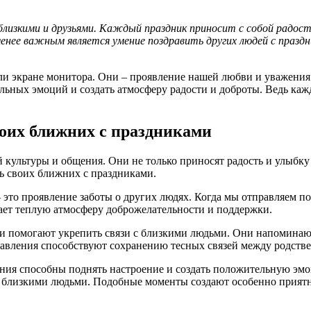
 близкими и друзьями. Каждый праздник приносит с собой радос
 менее важным является умение поздравить других людей с праз
 или экране монитора. Они – проявление нашей любви и уважени
льных эмоций и создать атмосферу радости и доброты. Ведь каж
воих ближних с праздниками
культуры и общения. Они не только приносят радость и улыбку
ь своих ближних с праздниками.
это проявление заботы о других людях. Когда мы отправляем п
дает теплую атмосферу доброжелательности и поддержки.
и помогают укрепить связи с близкими людьми. Они напоминают
равления способствуют сохранению тесных связей между родстве
ия способны поднять настроение и создать положительную эмо
с близкими людьми. Подобные моменты создают особенно прият