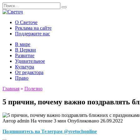
Перейти
Search
к
for:
содержанию
О Светоче
Реклама на сайте
Поддержите нас
В мире
В Церкви
Развитие
Удивительное
Культура
От редактора
Право
Главная
»
Полезно
5 причин, почему важно поздравлять б
Автор
admin
На чтение
3 мин
Опубликовано
26.09.2022
Подпишитесь на Телеграм @svetochonline