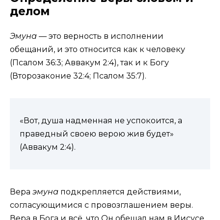
делом
Эмуна
— это верность в исполнении
обещаний, и это относится как к человеку
(Псалом 36:3; Аввакум 2:4), так и к Богу
(Второзаконие 32:4; Псалом 35:7).
«Вот, душа надменная не успокоится, а
праведный своею верою жив будет»
(Аввакум 2:4).
Вера
эмуна
подкрепляется действиями,
согласующимися с провозглашением веры.
Вера в Бога и всё, что Он обещал нам в Иисусе,