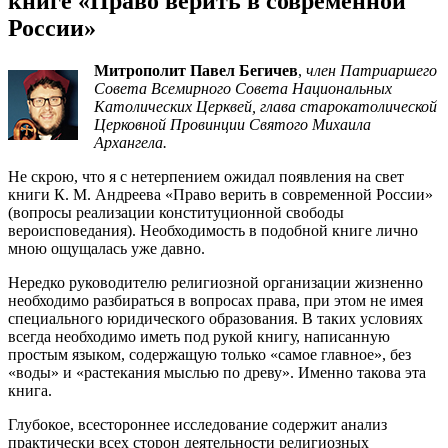
книге «Право верить в современной
России»
Митрополит Павел Бегичев
,
член Патриаршего
Совета Всемирного Совета Национальных
Католических Церквей, глава старокатолической
Церковной Провинции Святого Михаила
Архангела.
Не скрою, что я с нетерпением ожидал появления на свет
книги К. М. Андреева «Право верить в современной России»
(вопросы реализации конституционной свободы
вероисповедания). Необходимость в подобной книге лично
мною ощущалась уже давно.
Нередко руководителю религиозной организации жизненно
необходимо разбираться в вопросах права, при этом не имея
специального юридического образования. В таких условиях
всегда необходимо иметь под рукой книгу, написанную
простым языком, содержащую только «самое главное», без
«воды» и «растекания мыслью по древу». Именно такова эта
книга.
Глубокое, всестороннее исследование содержит анализ
практически всех сторон деятельности религиозных