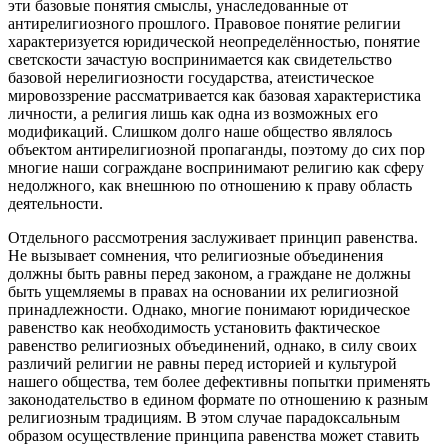
эти базовые понятия смыслы, унаследованные от
антирелигиозного прошлого. Правовое понятие религии
характеризуется юридической неопределённостью, понятие
светскости зачастую воспринимается как свидетельство
базовой нерелигиозности государства, атеистическое
мировоззрение рассматривается как базовая характеристика
личности, а религия лишь как одна из возможных его
модификаций. Слишком долго наше общество являлось
объектом антирелигиозной пропаганды, поэтому до сих пор
многие наши сограждане воспринимают религию как сферу
недолжного, как внешнюю по отношению к праву область
деятельности.
Отдельного рассмотрения заслуживает принцип равенства.
Не вызывает сомнения, что религиозные объединения
должны быть равны перед законом, а граждане не должны
быть ущемляемы в правах на основании их религиозной
принадлежности. Однако, многие понимают юридическое
равенство как необходимость установить фактическое
равенство религиозных объединений, однако, в силу своих
различий религии не равны перед историей и культурой
нашего общества, тем более дефективны попытки применять
законодательство в едином формате по отношению к разным
религиозным традициям. В этом случае парадоксальным
образом осуществление принципа равенства может ставить