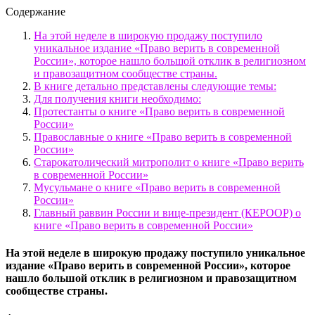
Содержание
На этой неделе в широкую продажу поступило
уникальное издание «Право верить в современной
России», которое нашло большой отклик в религиозном
и правозащитном сообществе страны.
В книге детально представлены следующие темы:
Для получения книги необходимо:
Протестанты о книге «Право верить в современной
России»
Православные о книге «Право верить в современной
России»
Старокатолический митрополит о книге «Право верить
в современной России»
Мусульмане о книге «Право верить в современной
России»
Главный раввин России и вице-президент (КЕРООР) о
книге «Право верить в современной России»
На этой неделе в широкую продажу поступило уникальное
издание «Право верить в современной России», которое
нашло большой отклик в религиозном и правозащитном
сообществе страны.