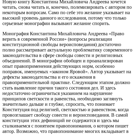
Новую книгу Константина Михайловича Андреева хочется
читать, снова читать и, конечно, полемизировать с автором по
некоторым вопросам. Само по себе это желание указывает на
высокий уровень данного исследования, потому что только
серьезные монографии вызывают желание спорить.
Монография Константина Михайловича Андреева «Право
верить в современной России» (вопросы реализации
конституционной свободы вероисповедания) достаточно
полно рассматривает актуальную проблематику современного
законодательства в сфере свободы совести и религиозных
объединений. В монографии обобщен и проанализирован
опыт правоприменения действующих норм, особенно
поправок, именуемых «законом Яровой». Автор указывает на
дефекты законодательства и его искажения в
правоприменительной практике. Следующим этапом должно
стать выявление причин такого состояния дел. И здесь
недостаточно ограничиться указанием на нарушение
принципов светскости и равенства, необходимо заглянуть
значительно дальше и глубже, спросить, что понимает
Конституция под религией, светскостью и равенством, когда
провозглашает свободу совести и вероисповедания. В самой
конституции этих дефиниций не содержится и здесь мы
сталкиваемся с понятием правопонимания, о котором пишет
автор. Возможно, что правопонимание многих вкладывает в