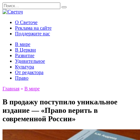
Перейти
Search
к
for:
содержанию
О Светоче
Реклама на сайте
Поддержите нас
В мире
В Церкви
Развитие
Удивительное
Культура
От редактора
Право
Главная
»
В мире
В продажу поступило уникальное
издание — «Право верить в
современной России»