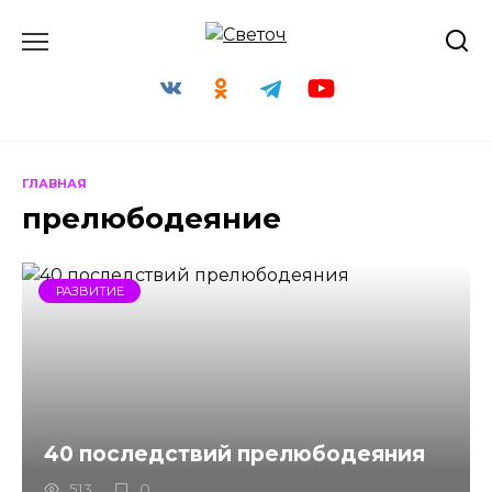
Перейти
к
содержанию
ГЛАВНАЯ
прелюбодеяние
РАЗВИТИЕ
40 последствий прелюбодеяния
513
0