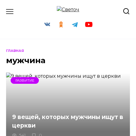
Перейти
к
содержанию
ГЛАВНАЯ
мужчина
РАЗВИТИЕ
9 вещей, которых мужчины ищут в
церкви
541
0