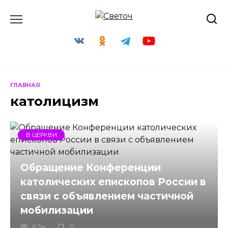
Перейти
к
содержанию
ГЛАВНАЯ
католицизм
В ЦЕРКВИ
Обращение Конференции
католических епископов России в
связи с объявлением частичной
мобилизации
6.5к.
0