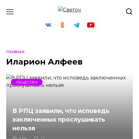
Перейти
к
содержанию
ГЛАВНАЯ
Иларион Алфеев
ОБЩЕСТВО
В РПЦ заявили, что исповедь
заключенных прослушивать
нельзя
1.6к.
0