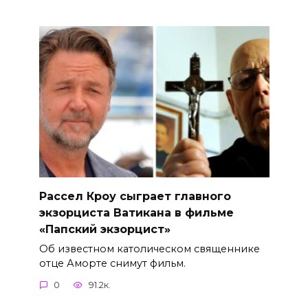
Рассел Кроу сыграет главного
экзорциста Ватикана в фильме
«Папский экзорцист»
Об известном католическом священнике
отце Аморте снимут фильм.
0
91.2к.