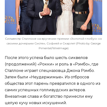
Сильвестр Сталлоне на вручении премии «Золотой глобус» со
своими дочерьми Систен, Софией и Скарлет (Photo by George
Pimentel/WireImage)
После этого успеха было шесть сиквелов
(продолжений) «Рокки» и роль в «Рэмбо», где
Сталлоне играет спецназовца Джона Рэмбо.
Затем были «Неудержимые». Из отбросов
общества этот парень превратился в одного из
самих успешных голливудских актеров.
Внезапная слава и богатство принесли ему
целую кучу новых искушений.