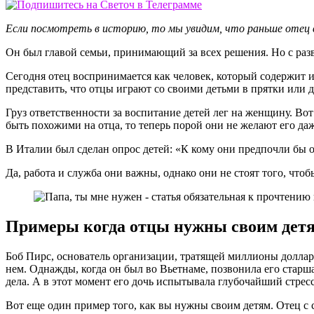
Если посмотреть в историю, то мы увидим, что раньше отец в
Он был главой семьи, принимающий за всех решения. Но с ра
Сегодня отец воспринимается как человек, который содержит 
представить, что отцы играют со своими детьми в прятки или
Груз ответственности за воспитание детей лег на женщину. Во
быть похожими на отца, то теперь порой они не желают его даж
В Италии был сделан опрос детей: «К кому они предпочли бы о
Да, работа и служба они важны, однако они не стоят того, что
Примеры когда отцы нужны своим дет
Боб Пирс, основатель организации, тратящей миллионы доллар
нем. Однажды, когда он был во Вьетнаме, позвонила его старша
дела. А в этот момент его дочь испытывала глубочайший стре
Вот еще один пример того, как вы нужны своим детям. Отец с 