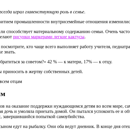
сегда играл главенствующую роль в семье
.
звитием промышленности внутрисемейные отношения изменились.
или способствует материальному содержанию семьи. Очень часто
 делают
рисунки маркерами легкие кактусы
.
т посмотрите, кто чаще всего выполняет работу учителя, педиат
е знать.
братиться за советом?» 42 % — к матери, 17% — к отцу.
бы приносить в жертву собственных детей.
ям
ов на оказание поддержки нуждающимся детям во всем мире, сам
я дочь и умоляла приехать домой. Он пытался успокоить ее и объ
сс, завершившийся попыткой самоубийства.
сыном едут на рыбалку. Они оба ведут дневник. В конце дня оте