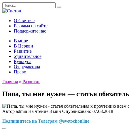
Перейти
Search
к
for:
содержанию
О Светоче
Реклама на сайте
Поддержите нас
В мире
В Церкви
Развитие
Удивительное
Культура
От редактора
Право
Главная
»
Развитие
Папа, ты мне нужен — статья обязател
Автор
admin
На чтение
3 мин
Опубликовано
07.03.2018
Подпишитесь на Телеграм @svetochonline