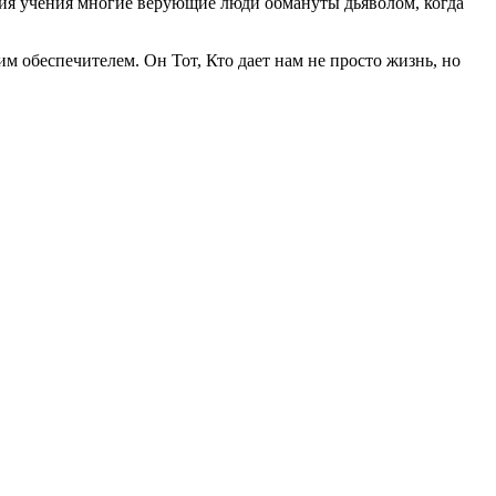
твия учения многие верующие люди обмануты дьяволом, когда
м обеспечителем. Он Тот, Кто дает нам не просто жизнь, но