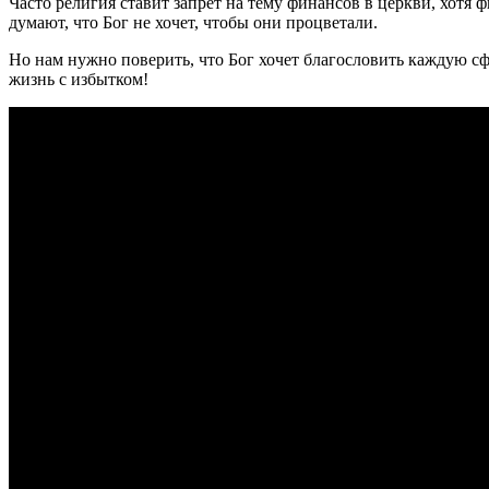
Часто религия ставит запрет на тему финансов в церкви, хотя
думают, что Бог не хочет, чтобы они процветали.
Но нам нужно поверить, что Бог хочет благословить каждую сф
жизнь с избытком!