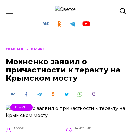
Перейти
к
содержанию
ГЛАВНАЯ
»
В МИРЕ
Мохненко заявил о
причастности к теракту на
Крымском мосту
В МИРЕ
АВТОР
НА ЧТЕНИЕ