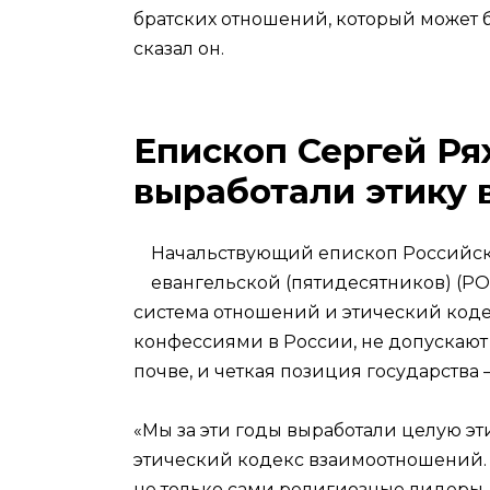
братских отношений, который может б
сказал он.
Епископ Сергей Ря
выработали этику
Начальствующий епископ Российск
евангельской (пятидесятников) (Р
система отношений и этический код
конфессиями в России, не допускаю
почве, и четкая позиция государства
«Мы за эти годы выработали целую э
этический кодекс взаимоотношений. 
не только сами религиозные лидеры, 