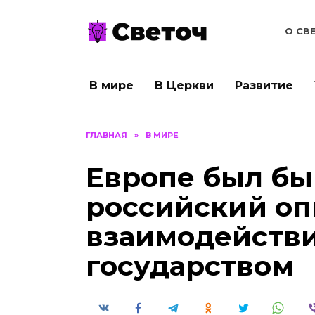
Перейти
к
О СВ
содержанию
В мире
В Церкви
Развитие
ГЛАВНАЯ
»
В МИРЕ
Европе был бы
российский о
взаимодействи
государством