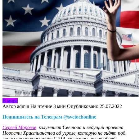
В мире
Автор
admin
На чтение
3 мин
Опубликовано
25.07.2022
Подпишитесь на Телеграм @svetochonline
Сергей Морозов
, колумнист Светоча и ведущий проекта
Новости Христианства об угрозе, которую не видят под
своим носом христиане США, увлекшись русофобией.