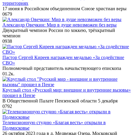
территориях
17 июня в Российском объединенном Союзе христиан веры
0
679
Александр Овечкин: Мир в душе невозможен без веры
Двукратный чемпион России по хоккею, трёхкратный
чемпион
0
938
Пастор Сергей Киреев награжден медалью «За содействие
СВО»
Полномочный представитель начальствующего епископа
0
1.2к.
Круглый стол «Русский мир: внешние и внутренние вызовы»
прошел в Пензе
В Общественной Палате Пензенской области 5 декабря
0
792
Телевизионную студию «Благая весть» открыли в
Подмосковье
26 октября 2023 года в д. Медвежьи Озера, Московской