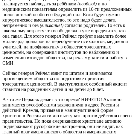
планируется наблюдать за ребёнком
(особью!)
и по
медицинским показателям определить из 16-ти предложенных
полов детской особи его будущий пол. Если будет нужно
хирургическое вмешательство, то это надо будет делать
непременно и без
(внимание!)
согласия родителей. То есть к
школьному возрасту эта особь должна уже определится, кто
она такая. Для этого генерал Рейчел требует выделить более
миллиарда долларов на переобучение психологов, медиков и
учителей, на профилактику в обществе толерантных
ценностей, на содержания институтов по наблюдению и
изменению взглядов общества, на рекламу, книги и работу в
СМИ.
Сейчас генерал Рейчел ездит по штатам и занимается
просвещением общества по подготовке принятия
толерантных ценностей. В выступлениях особенный акцент
ставится на рождённых детей и на детей до 8 лет.
А что же Церковь делает в это время? НИЧЕГО! Активно
занимается русофобскими заявлениями в адрес России и
действий Кремля, призывая в манипулятивной форме
христиан в России активно выступать против действия своего
правительства. Но пока американские христиане активно
поддерживают русофобские настроения, они не видят, как
главный враг американского общества и американских