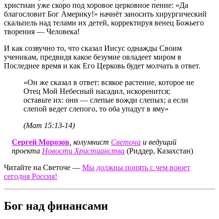
христиан уже скоро под хоровое церковное пение: «Да
благословит Бог Америку!» начнёт заносить хирургический
скальпель над телами их детей, корректируя венец Божьего
творения — Человека!
И как созвучно то, что сказал Иисус однажды Своим
ученикам, предвидя какое безумие овладеет миром в
Последнее время и как Его Церковь будет молчать в ответ.
«Он же сказал в ответ: всякое растение, которое не
Отец Мой Небесный насадил, искоренится;
оставьте их: они — слепые вожди слепых; а если
слепой ведет слепого, то оба упадут в яму»
(Мат 15:13-14)
Сергей Морозов
, колумнист
Светоча
и ведущий
проекта
Новости Христианства
(Риддер, Казахстан)
Читайте на Светоче —
Мы должны понять с чем воюет
сегодня Россия!
Бог над финансами