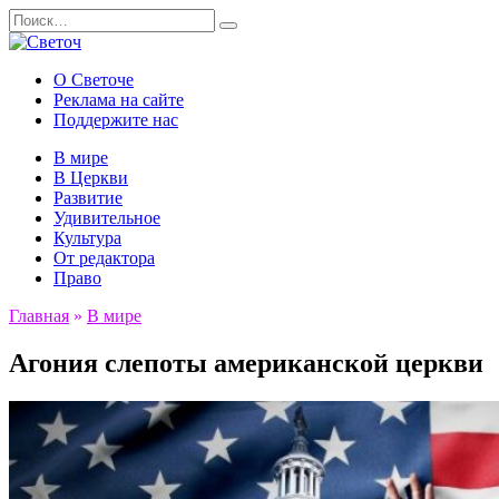
Перейти
Search
к
for:
содержанию
О Светоче
Реклама на сайте
Поддержите нас
В мире
В Церкви
Развитие
Удивительное
Культура
От редактора
Право
Главная
»
В мире
Агония слепоты американской церкви