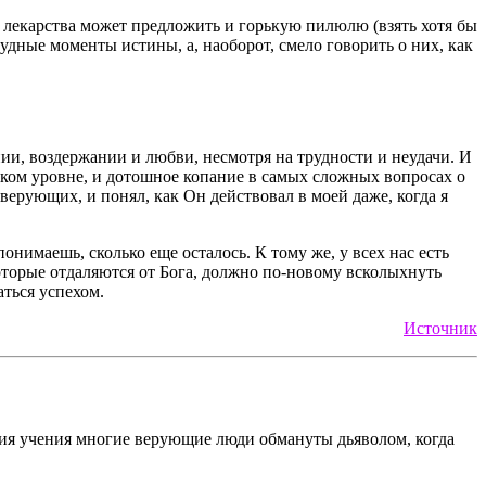
ве лекарства может предложить и горькую пилюлю (взять хотя бы
удные моменты истины, а, наоборот, смело говорить о них, как
ии, воздержании и любви, несмотря на трудности и неудачи. И
ском уровне, и дотошное копание в самых сложных вопросах о
верующих, и понял, как Он действовал в моей даже, когда я
онимаешь, сколько еще осталось. К тому же, у всех нас есть
которые отдаляются от Бога, должно по-новому всколыхнуть
аться успехом.
Источник
твия учения многие верующие люди обмануты дьяволом, когда