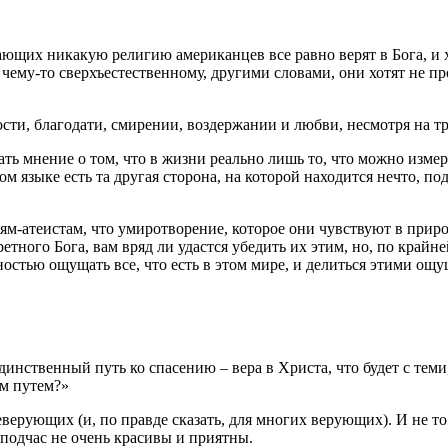
ющих никакую религию американцев все равно верят в Бога, и х
му-то сверхъестественному, другими словами, они хотят не прос
сти, благодати, смирении, воздержании и любви, несмотря на тр
ать мнение о том, что в жизни реально лишь то, что можно измери
ом языке есть та другая сторона, на которой находится нечто, 
ьям-атеистам, что умиротворение, которое они чувствуют в при
тного Бога, вам вряд ли удастся убедить их этим, но, по крайне
ностью ощущать все, что есть в этом мире, и делиться этими о
динственный путь ко спасению – вера в Христа, что будет с теми
ым путем?»
ующих (и, по правде сказать, для многих верующих). И не то ч
 подчас не очень красивы и приятны.