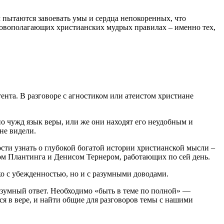
м пытаются завоевать умы и сердца непокоренных, что
новополагающих христианских мудрых правилах – именно тех,
нта. В разговоре с агностиком или атеистом христиане
но чужд язык веры, или же они находят его неудобным и
не видели.
сти узнать о глубокой богатой истории христианской мысли –
ном Плантинга и Денисом Тернером, работающих по сей день.
ко с убежденностью, но и с разумными доводами.
 разумный ответ. Необходимо «быть в теме по полной» —
ся в вере, и найти общие для разговоров темы с нашими