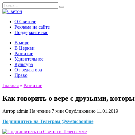
Перейти
Search
к
for:
содержанию
О Светоче
Реклама на сайте
Поддержите нас
В мире
В Церкви
Развитие
Удивительное
Культура
От редактора
Право
Главная
»
Развитие
Как говорить о вере с друзьями, которы
Автор
admin
На чтение
7 мин
Опубликовано
11.01.2019
Подпишитесь на Телеграм @svetochonline