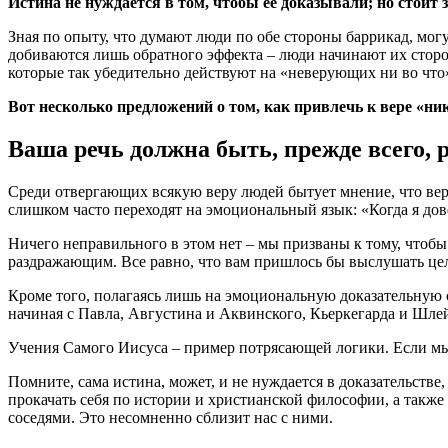
Истина не нуждается в том, чтобы ее доказывали; но стоит з
Зная по опыту, что думают люди по обе стороны баррикад, мог
добиваются лишь обратного эффекта – люди начинают их сторо
которые так убедительно действуют на «неверующих ни во что
Вот несколько предложений о том, как привлечь к вере «ни
Ваша речь должна быть, прежде всего, 
Среди отвергающих всякую веру людей бытует мнение, что вера
слишком часто переходят на эмоциональный язык: «Когда я дов
Ничего неправильного в этом нет – мы призваны к тому, чтобы
раздражающим. Все равно, что вам пришлось бы выслушать целую
Кроме того, полагаясь лишь на эмоциональную доказательную 
начиная с Павла, Августина и Аквинского, Кьеркегарда и Шле
Учения Самого Иисуса – пример потрясающей логики. Если мы х
Помните, сама истина, может, и не нуждается в доказательстве
прокачать себя по истории и христианской философии, а также
соседями. Это несомненно сблизит нас с ними.