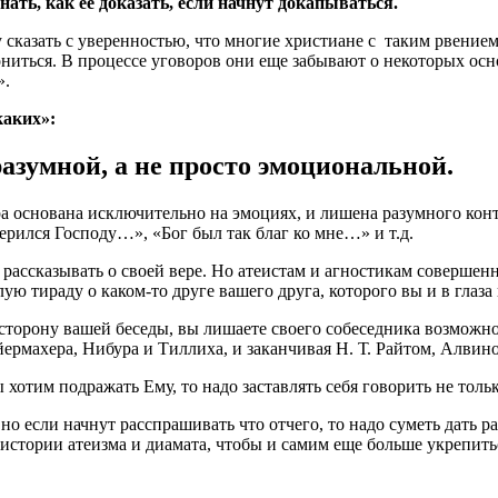
нать, как ее доказать, если начнут докапываться.
у сказать с уверенностью, что многие христиане с таким рвение
ниться. В процессе уговоров они еще забывают о некоторых ос
».
каких»:
разумной, а не просто эмоциональной.
 основана исключительно на эмоциях, и лишена разумного конте
ерился Господу…», «Бог был так благ ко мне…» и т.д.
 рассказывать о своей вере. Но атеистам и агностикам совершен
 тираду о каком-то друге вашего друга, которого вы и в глаза 
сторону вашей беседы, вы лишаете своего собеседника возможно
йермахера, Нибура и Тиллиха, и заканчивая Н. Т. Райтом, Алви
отим подражать Ему, то надо заставлять себя говорить не толь
, но если начнут расспрашивать что отчего, то надо суметь дать
 истории атеизма и диамата, чтобы и самим еще больше укрепить