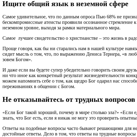
Ищите общий язык в неземной сфере
Самое удивительное, что по данным опроса Пью 68% не призна
бескомпромиссные атеисты проявили осознанное стремление к че
неземном уровне, выходя за рамки материального мира.
Самое лучшее свидетельство о христианстве – это жизнь в радо
Проще говоря, как бы ни старались нам в нашей культуре навяз
сидит мысль о том, что, по выражению Дениса Тернера, «в люб
зовем Богом».
И даже если вы будете супер убедительно говорить своим друз
ни что иное как конкретный результат жизнедеятельности конкре
можем напомнить себе о том, как щедро Бог одарил нас способ
переживаниях в общении с Богом.
Не отказывайтесь от трудных вопросов
«Если Бог такой хороший, почему в мире столько зла?» «Если е
знать, что Бог есть, если я никак не могу это проверить опытн
Ответы на подобные вопросы часто бывают решающими для невер
достойные ответы. Дело в том, что ответы на трудные вопросы