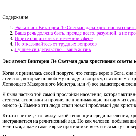
Содержание
Экс-атеист Виктория Ле Светман дала христианам советы 
Ваша речь должна быть, прежде всего, разумной, а не пр
Ищите общий язык в неземной сфере
Не отказывайтесь от трудных вопросов
Лучшее свидетельство – ваша жизнь
Экс-атеист Виктория Ле Светман дала христианам советы ка
Когда я призналась своей подруге, что теперь верю в Бога, она
атеистов, которые по любому поводу и вопросу, связанным с хр
Летающего Макаронного Монстра, или 4) все вышеперечисленн
Я была частью той самой прослойки населения, которая активн
атеисты, агностики и прочие, не принимающие ни одну из суще
одного»). Именно эти люди стали новой проблемой для христ
Кто-то считает, что ввиду такой тенденции среди населения, 
настраиваться на религиозный лад. Но как человек, побывавши
меняться; а даже самые ярые противники всех и вся могут пове