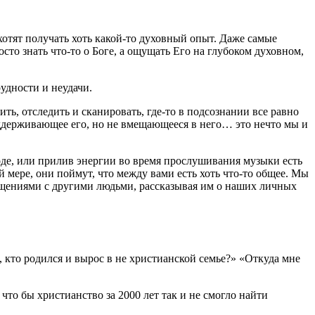
отят получать хоть какой-то духовный опыт. Даже самые
то знать что-то о Боге, а ощущать Его на глубоком духовном,
удности и неудачи.
ть, отследить и сканировать, где-то в подсознании все равно
поддерживающее его, но не вмещающееся в него… это нечто мы и
роде, или прилив энергии во время прослушивания музыки есть
й мере, они поймут, что между вами есть хоть что-то общее. Мы
щущениями с другими людьми, рассказывая им о наших личных
, кто родился и вырос в не христианской семье?» «Откуда мне
то бы христианство за 2000 лет так и не смогло найти