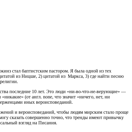
Докинз стал баптистским пастором. Я была одной из тех
цитатой из Ницше, 2) цитатой из Маркса, 3) где найти песню
 религии.
ества последние 10 лет. Это люди «ни-во-что-не-верующие» —
икакие» (от англ. none, что значит «ничего, нет, ни
иверженцами иных вероисповеданий.
служений и вероисповеданий, чтобы людям мирским стало проще
, могу сказать совершенно точно, что тренды имеют привычку
ксальный взгляд на Писания.