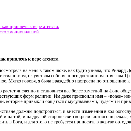
как привлечь к вере атеиста.
осто эмоциональной.
к привлечь к вере атеиста.
 посмотрела на меня в таком шоке, как будто узнала, что Ричард 
истианством, с чувством собственного достоинства отвечала 1) 
ое. Мягко говоря, я была враждебно настроена по отношению к
о растет численно и становится все более заметной на фоне общ
ствующих форм религии. Им даже присвоили имя – «nones» или «н
иан, которые привыкли общаться с мусульманами, иудеями и пр
христиане должны подстроиться, и внести изменения в ход бого
й и на той, и на другой стороне светско-религиозного перевала
рить в Бога, и для этого не требуется приносить в жертву ортодо