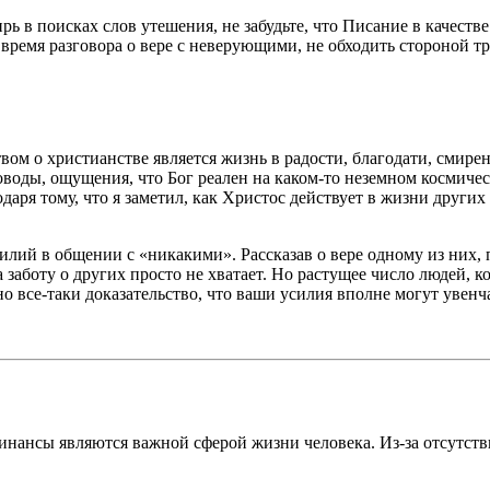
ирь в поисках слов утешения, не забудьте, что Писание в качест
 время разговора о вере с неверующими, не обходить стороной тр
ом о христианстве является жизнь в радости, благодати, смирен
оводы, ощущения, что Бог реален на каком-то неземном космиче
аря тому, что я заметил, как Христос действует в жизни других 
илий в общении с «никакими». Рассказав о вере одному из них, п
 заботу о других просто не хватает. Но растущее число людей, 
но все-таки доказательство, что ваши усилия вполне могут увенч
 финансы являются важной сферой жизни человека. Из-за отсутс